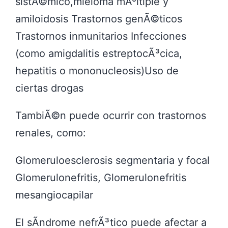
sistÃ©mico,mieloma mÃºltiple y
amiloidosis Trastornos genÃ©ticos
Trastornos inmunitarios Infecciones
(como amigdalitis estreptocÃ³cica,
hepatitis o mononucleosis)Uso de
ciertas drogas
TambiÃ©n puede ocurrir con trastornos
renales, como:
Glomeruloesclerosis segmentaria y focal
Glomerulonefritis, Glomerulonefritis
mesangiocapilar
El sÃ­ndrome nefrÃ³tico puede afectar a