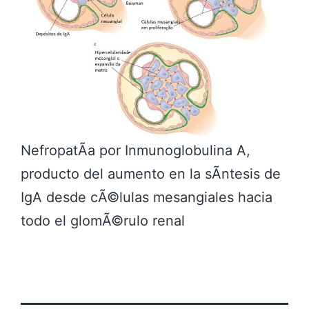
NefropatÃ­a por Inmunoglobulina A,
producto del aumento en la sÃ­ntesis de
IgA desde cÃ©lulas mesangiales hacia
todo el glomÃ©rulo renal