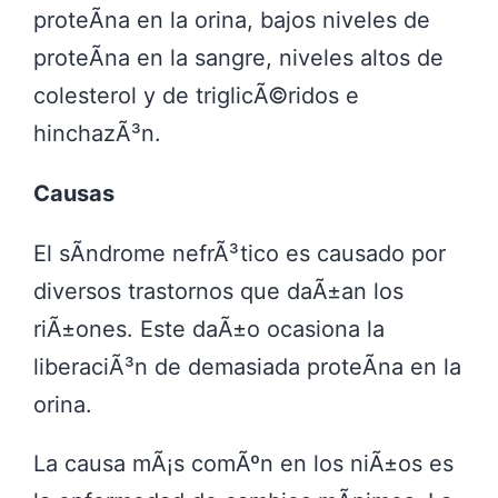
proteÃ­na en la orina, bajos niveles de
proteÃ­na en la sangre, niveles altos de
colesterol y de triglicÃ©ridos e
hinchazÃ³n.
Causas
El sÃ­ndrome nefrÃ³tico es causado por
diversos trastornos que daÃ±an los
riÃ±ones. Este daÃ±o ocasiona la
liberaciÃ³n de demasiada proteÃ­na en la
orina.
La causa mÃ¡s comÃºn en los niÃ±os es