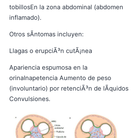
tobillosEn la zona abdominal (abdomen
inflamado).
Otros sÃ­ntomas incluyen:
Llagas o erupciÃ³n cutÃ¡nea
Apariencia espumosa en la
orinaInapetencia Aumento de peso
(involuntario) por retenciÃ³n de lÃ­quidos
Convulsiones.