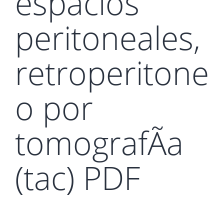
espacios
peritoneales,
retroperitone
o por
tomografÃ­a
(tac) PDF