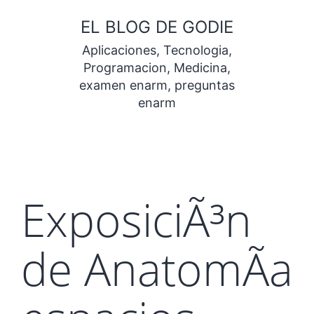
Saltar
EL BLOG DE GODIE
al
Aplicaciones, Tecnologia,
contenido
Programacion, Medicina,
examen enarm, preguntas
enarm
ExposiciÃ³n
de AnatomÃ­a