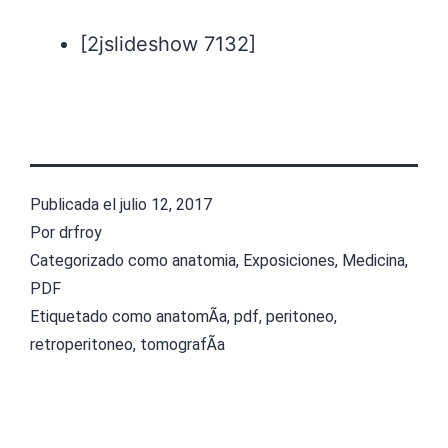
[2jslideshow 7132]
Publicada el
julio 12, 2017
Por
drfroy
Categorizado como
anatomia
,
Exposiciones
,
Medicina
,
PDF
Etiquetado como
anatomÃ­a
,
pdf
,
peritoneo
,
retroperitoneo
,
tomografÃ­a