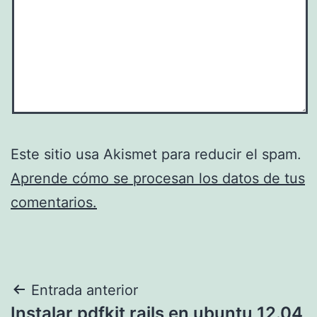
Este sitio usa Akismet para reducir el spam.
Aprende cómo se procesan los datos de tus
comentarios.
Navegación
Entrada anterior
Instalar pdfkit rails en ubuntu 12.04