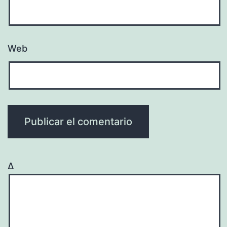
Web
Δ