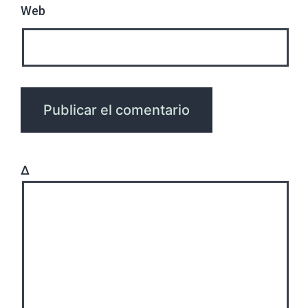
Web
Δ