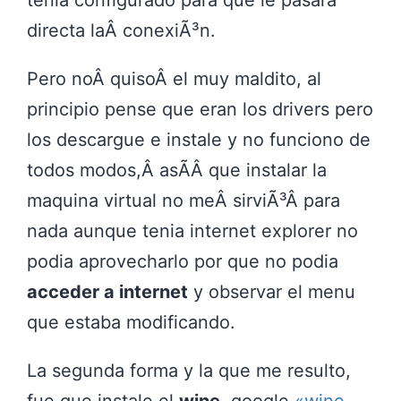
directa laÂ conexiÃ³n.
Pero noÂ quisoÂ el muy maldito, al
principio pense que eran los drivers pero
los descargue e instale y no funciono de
todos modos,Â asÃ­Â que instalar la
maquina virtual no meÂ sirviÃ³Â para
nada aunque tenia internet explorer no
podia aprovecharlo por que no podia
acceder a internet
y observar el menu
que estaba modificando.
La segunda forma y la que me resulto,
fue que instale el
wine
, google
«wine