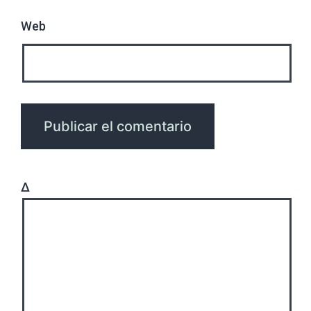
Web
Δ