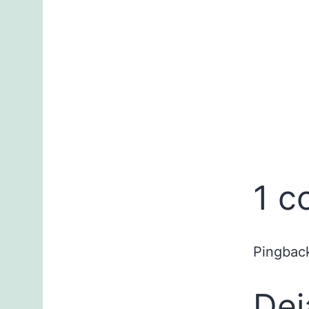
1 c
Pingbac
Dej