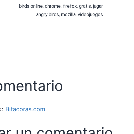
birds online
,
chrome
,
firefox
,
gratis
,
jugar
angry birds
,
mozilla
,
videojuegos
omentario
k:
Bitacoras.com
ar un comentario