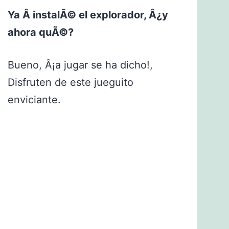
Ya Â instalÃ© el explorador, Â¿y
ahora quÃ©?
Bueno, Â¡a jugar se ha dicho!,
Disfruten de este jueguito
enviciante.