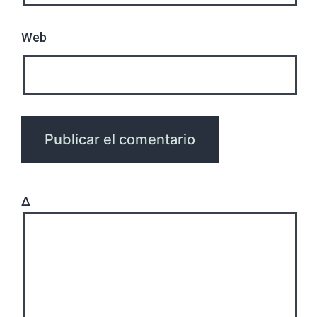
Web
Δ