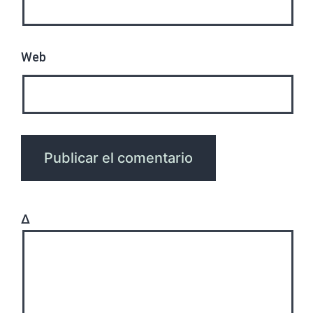
Web
Δ