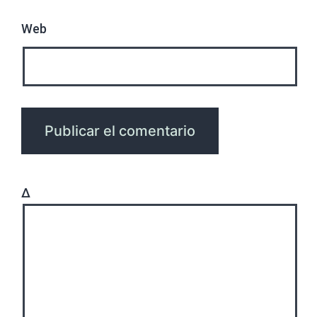
Web
Δ