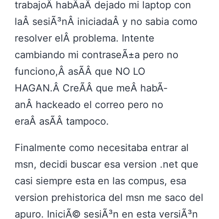
trabajoÂ habÃ­aÂ dejado mi laptop con
laÂ sesiÃ³nÂ iniciadaÂ y no sabia como
resolver elÂ problema. Intente
cambiando mi contraseÃ±a pero no
funciono,Â asÃ­Â que NO LO
HAGAN.Â CreÃ­Â que meÂ habÃ­
anÂ hackeado el correo pero no
eraÂ asÃ­Â tampoco.
Finalmente como necesitaba entrar al
msn, decidi buscar esa version .net que
casi siempre esta en las compus, esa
version prehistorica del msn me saco del
apuro. IniciÃ© sesiÃ³n en esta versiÃ³n