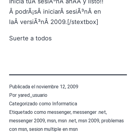
Inicia tuÂ sesiÃ³nÂ ahÃ­Â y listo!!
Â podrÃ¡sÂ iniciarÂ sesiÃ³nÂ en
laÂ versiÃ³nÂ 2009.[/stextbox]
Suerte a todos
Publicada el
noviembre 12, 2009
Por
yared_usuario
Categorizado como
Informatica
Etiquetado como
messenger
,
messenger .net
,
messenger 2009
,
msn
,
msn .net
,
msn 2009
,
problemas
con msn
,
sesion multiple en msn