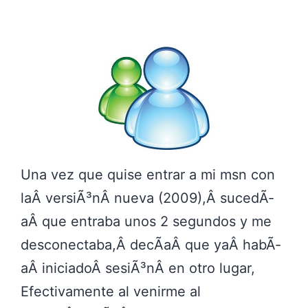
Una vez que quise entrar a mi msn con
laÂ versiÃ³nÂ nueva (2009),Â sucedÃ­
aÂ que entraba unos 2 segundos y me
desconectaba,Â decÃ­aÂ que yaÂ habÃ­
aÂ iniciadoÂ sesiÃ³nÂ en otro lugar,
Efectivamente al venirme al