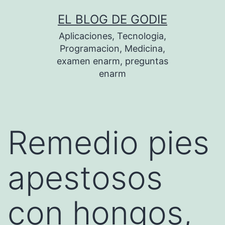
Saltar
EL BLOG DE GODIE
al
Aplicaciones, Tecnologia,
contenido
Programacion, Medicina,
examen enarm, preguntas
enarm
Remedio pies
apestosos
con hongos,