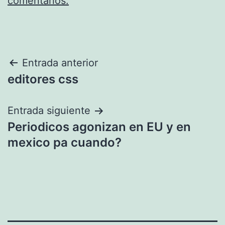
comentarios.
Navegación
Entrada anterior
editores css
de
entradas
Entrada siguiente
Periodicos agonizan en EU y en
mexico pa cuando?