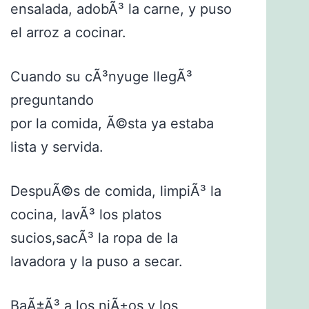
ensalada, adobÃ³ la carne, y puso
el arroz a cocinar.
Cuando su cÃ³nyuge llegÃ³
preguntando
por la comida, Ã©sta ya estaba
lista y servida.
DespuÃ©s de comida, limpiÃ³ la
cocina, lavÃ³ los platos
sucios,sacÃ³ la ropa de la
lavadora y la puso a secar.
BaÃ±Ã³ a los niÃ±os y los