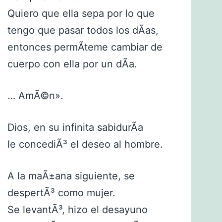
Quiero que ella sepa por lo que
tengo que pasar todos los dÃ­as,
entonces permÃ­teme cambiar de
cuerpo con ella por un dÃ­a.
… AmÃ©n».
Dios, en su infinita sabidurÃ­a
le concediÃ³ el deseo al hombre.
A la maÃ±ana siguiente, se
despertÃ³ como mujer.
Se levantÃ³, hizo el desayuno