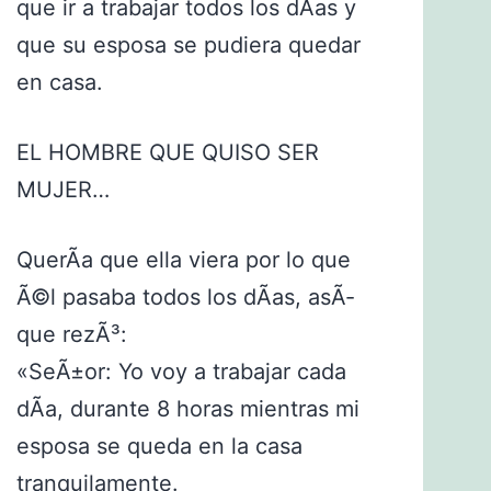
que ir a trabajar todos los dÃ­as y
que su esposa se pudiera quedar
en casa.
EL HOMBRE QUE QUISO SER
MUJER…
QuerÃ­a que ella viera por lo que
Ã©l pasaba todos los dÃ­as, asÃ­
que rezÃ³:
«SeÃ±or: Yo voy a trabajar cada
dÃ­a, durante 8 horas mientras mi
esposa se queda en la casa
tranquilamente.