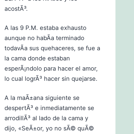
acostÃ³.
A las 9 P.M. estaba exhausto
aunque no habÃ­a terminado
todavÃ­a sus quehaceres, se fue a
la cama donde estaban
esperÃ¡ndolo para hacer el amor,
lo cual logrÃ³ hacer sin quejarse.
A la maÃ±ana siguiente se
despertÃ³ e inmediatamente se
arrodillÃ³ al lado de la cama y
dijo, «SeÃ±or, yo no sÃ© quÃ©