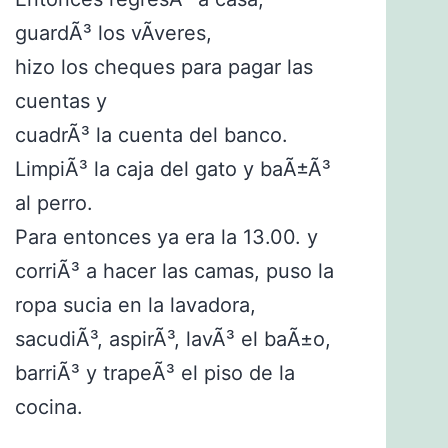
guardÃ³ los vÃ­veres,
hizo los cheques para pagar las
cuentas y
cuadrÃ³ la cuenta del banco.
LimpiÃ³ la caja del gato y baÃ±Ã³
al perro.
Para entonces ya era la 13.00. y
corriÃ³ a hacer las camas, puso la
ropa sucia en la lavadora,
sacudiÃ³, aspirÃ³, lavÃ³ el baÃ±o,
barriÃ³ y trapeÃ³ el piso de la
cocina.