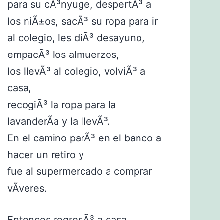
para su cÃ³nyuge, despertÃ³ a
los niÃ±os, sacÃ³ su ropa para ir
al colegio, les diÃ³ desayuno,
empacÃ³ los almuerzos,
los llevÃ³ al colegio, volviÃ³ a
casa,
recogiÃ³ la ropa para la
lavanderÃ­a y la llevÃ³.
En el camino parÃ³ en el banco a
hacer un retiro y
fue al supermercado a comprar
vÃ­veres.
Entonces regresÃ³ a casa,