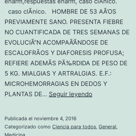
enarm,respuestas enarm, caso clÃ­nico.
caso clÃ­nico. HOMBRE DE 53 AÃ‘OS
PREVIAMENTE SANO. PRESENTA FIEBRE
NO CUANTIFICADA DE TRES SEMANAS DE
EVOLUCIÃ“N ACOMPAÃ‘ÃNDOSE DE
ESCALOFRÃOS Y DIAFORESIS PROFUSA;
REFIERE ADEMÃS PÃ‰RDIDA DE PESO DE
5 KG. MIALGIAS Y ARTRALGIAS. E.F.:
MICROHEMORRAGIAS EN DEDOS Y
E
PLANTAS DE…
Seguir leyendo
X
A
Publicada el
noviembre 4, 2016
M
Categorizado como
Ciencia para todos
,
General
,
E
Medicina