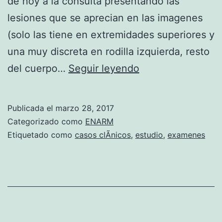
de hoy a la consulta presentando las
i
lesiones que se aprecian en las imagenes
c
(solo las tiene en extremidades superiores y
a
una muy discreta en rodilla izquierda, resto
s
C
del cuerpo…
Seguir leyendo
E
a
n
s
a
Publicada el
marzo 28, 2017
o
Categorizado como
ENARM
r
c
Etiquetado como
casos clÃ­nicos
,
estudio
,
examenes
m
l
Ã
­
n
i