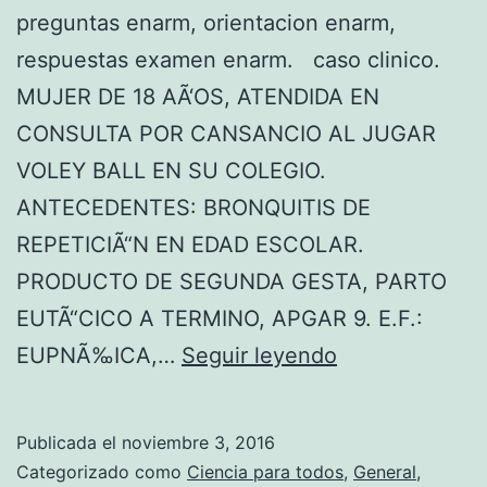
preguntas enarm, orientacion enarm,
P
respuestas examen enarm. caso clinico.
I
MUJER DE 18 AÃ‘OS, ATENDIDA EN
R
CONSULTA POR CANSANCIO AL JUGAR
A
VOLEY BALL EN SU COLEGIO.
N
ANTECEDENTES: BRONQUITIS DE
T
REPETICIÃ“N EN EDAD ESCOLAR.
E
PRODUCTO DE SEGUNDA GESTA, PARTO
S
EUTÃ“CICO A TERMINO, APGAR 9. E.F.:
A
U
EUPNÃ‰ICA,…
Seguir leyendo
R
L
E
T
S
Publicada el
noviembre 3, 2016
I
I
Categorizado como
Ciencia para todos
,
General
,