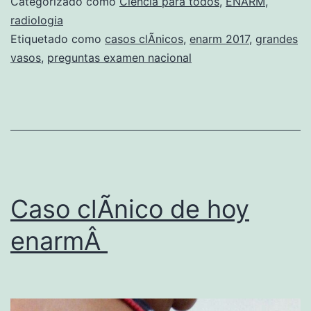
Categorizado como
Ciencia para todos
,
ENARM
,
e
radiologia
Etiquetado como
casos clÃ­nicos
,
enarm 2017
,
grandes
n
vasos
,
preguntas examen nacional
N
a
c
i
o
n
Caso clÃ­nico de hoy
a
l
enarmÂ
p
a
r