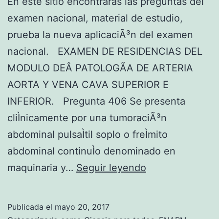
En este sitio encontraras las preguntas del
examen nacional, material de estudio,
prueba la nueva aplicaciÃ³n del examen
nacional. EXAMEN DE RESIDENCIAS DEL
MODULO DEÂ PATOLOGÃA DE ARTERIA
AORTA Y VENA CAVA SUPERIOR E
INFERIOR. Pregunta 406 Se presenta
cliÌnicamente por una tumoraciÃ³n
abdominal pulsaÌtil soplo o freÌmito
abdominal continuÌo denominado en
E
maquinaria y…
Seguir leyendo
x
a
Publicada el
mayo 20, 2017
m