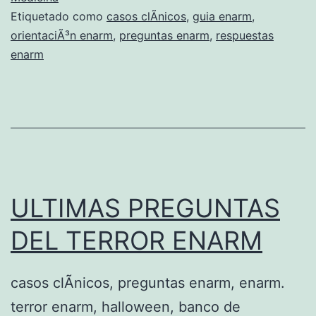
Etiquetado como
casos clÃ­nicos
,
guia enarm
,
N
orientaciÃ³n enarm
,
preguntas enarm
,
respuestas
N
enarm
A
C
I
O
N
A
ULTIMAS PREGUNTAS
L
DEL TERROR ENARM
D
E
casos clÃ­nicos, preguntas enarm, enarm.
A
terror enarm, halloween, banco de
S