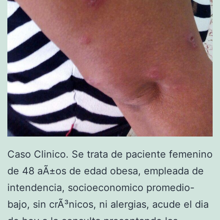
e
s
i
d
e
n
c
i
a
Caso Clinico. Se trata de paciente femenino
s
de 48 aÃ±os de edad obesa, empleada de
M
intendencia, socioeconomico promedio-
e
bajo, sin crÃ³nicos, ni alergias, acude el dia
d