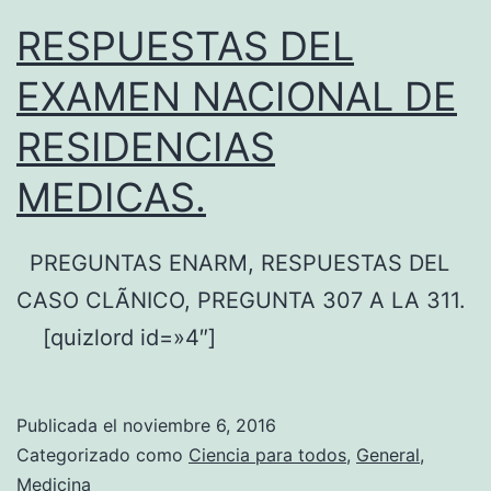
c
RESPUESTAS DEL
o
EXAMEN NACIONAL DE
d
RESIDENCIAS
e
h
MEDICAS.
o
y
PREGUNTAS ENARM, RESPUESTAS DEL
e
CASO CLÃNICO, PREGUNTA 307 A LA 311.
n
[quizlord id=»4″]
a
r
Publicada el
noviembre 6, 2016
m
Categorizado como
Ciencia para todos
,
General
,
Â
Medicina