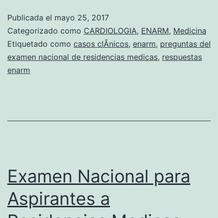
S
Publicada el
mayo 25, 2017
O
Categorizado como
CARDIOLOGIA
,
ENARM
,
Medicina
S
Etiquetado como
casos clÃ­nicos
,
enarm
,
preguntas del
examen nacional de residencias medicas
,
respuestas
C
enarm
L
Ã
N
I
C
Examen Nacional para
O
S
Aspirantes a
D