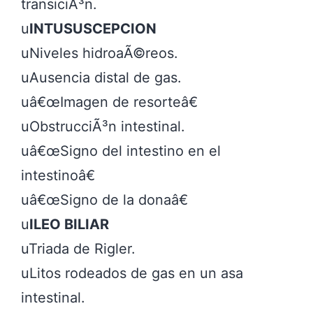
transiciÃ³n.

u
INTUSUSCEPCION
uNiveles hidroaÃ©reos.

uAusencia distal de gas.

uâ€œImagen de resorteâ€

uObstrucciÃ³n intestinal.

uâ€œSigno del intestino en el 
intestinoâ€

uâ€œSigno de la donaâ€

u
ILEO BILIAR
uTriada de Rigler.

uLitos rodeados de gas en un asa 
intestinal.
