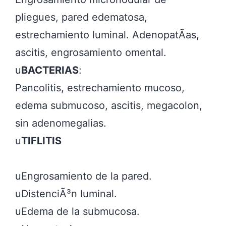
pliegues, pared edematosa, 
estrechamiento luminal. AdenopatÃ­as, 
ascitis, engrosamiento omental.

u
BACTERIAS
:

Pancolitis, estrechamiento mucoso, 
edema submucoso, ascitis, megacolon, 
sin adenomegalias.

u
TIFLITIS
uEngrosamiento de la pared.

uDistenciÃ³n luminal.

uEdema de la submucosa.
