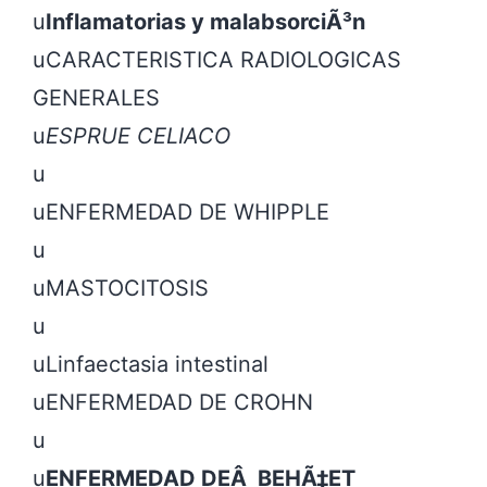
u
Inflamatorias y malabsorciÃ³n
uCARACTERISTICA RADIOLOGICAS 
GENERALES

u
ESPRUE CELIACO
u

uENFERMEDAD DE WHIPPLE

u

uMASTOCITOSIS

u

uLinfaectasia intestinal

uENFERMEDAD DE CROHN

u

u