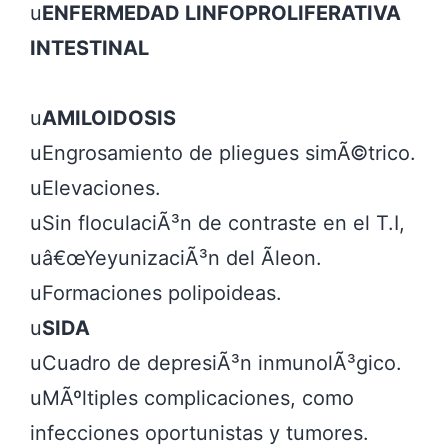
u
ENFERMEDAD LINFOPROLIFERATIVA 
u
AMILOIDOSIS
uEngrosamiento de pliegues simÃ©trico.

uElevaciones.

uSin floculaciÃ³n de contraste en el T.I,

uâ€œYeyunizaciÃ³n del Ã­leon.

uFormaciones polipoideas.

u
SIDA
uCuadro de depresiÃ³n inmunolÃ³gico.

uMÃºltiples complicaciones, como 
infecciones oportunistas y tumores.
