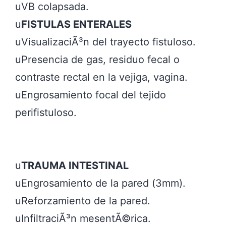
uVB colapsada.

u
FISTULAS ENTERALES
uVisualizaciÃ³n del trayecto fistuloso.

uPresencia de gas, residuo fecal o 
contraste rectal en la vejiga, vagina.

uEngrosamiento focal del tejido 
perifistuloso.

u
TRAUMA INTESTINAL
uEngrosamiento de la pared (3mm).

uReforzamiento de la pared.

uInfiltraciÃ³n mesentÃ©rica.
