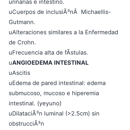
urinarias e intestino.

uCuerpos de inclusiÃ³nÂ  Michaellis-
Gutmann.

uAlteraciones similares a la Enfermedad 
de Crohn.

uFrecuencia alta de fÃ­stulas.

u
ANGIOEDEMA INTESTINAL
uAscitis

uEdema de pared intestinal: edema 
submucoso, mucoso e hiperemia 
intestinal. (yeyuno)

uDilataciÃ³n luminal (>2.5cm) sin 
obstrucciÃ³n
