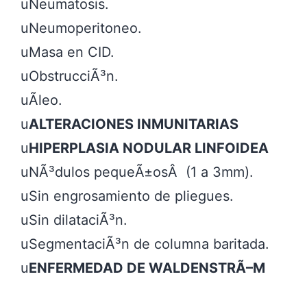
uNeumatosis.

uNeumoperitoneo.

uMasa en CID.

uObstrucciÃ³n.

uÃleo.

u
ALTERACIONES INMUNITARIAS
u
HIPERPLASIA NODULAR LINFOIDEA
uNÃ³dulos pequeÃ±osÂ  (1 a 3mm).

uSin engrosamiento de pliegues.

uSin dilataciÃ³n.

uSegmentaciÃ³n de columna baritada.

u