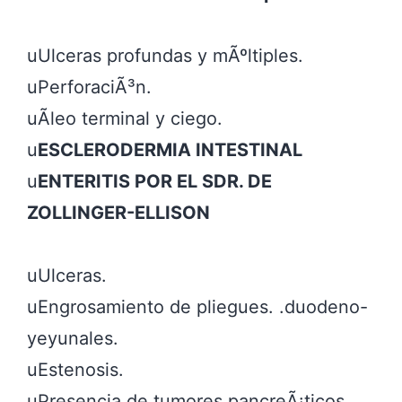
uUlceras profundas y mÃºltiples.

uPerforaciÃ³n.

uÃleo terminal y ciego.

u
ESCLERODERMIA INTESTINAL
u
ENTERITIS POR EL SDR. DE 
uUlceras.

uEngrosamiento de pliegues. .duodeno-
yeyunales.

uEstenosis.

uPresencia de tumores pancreÃ¡ticos, 