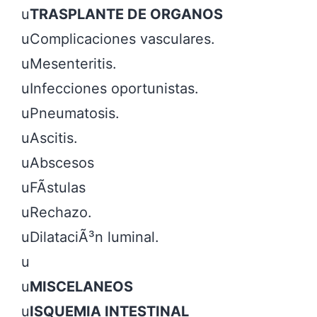
u
TRASPLANTE DE ORGANOS
uComplicaciones vasculares.

uMesenteritis.

uInfecciones oportunistas.

uPneumatosis.

uAscitis.

uAbscesos

uFÃ­stulas

uRechazo.

uDilataciÃ³n luminal.

u

u
MISCELANEOS
u
ISQUEMIA INTESTINAL