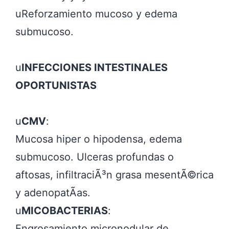
uReforzamiento mucoso y edema 
submucoso.

u
INFECCIONES INTESTINALES 
u
CMV
:

Mucosa hiper o hipodensa, edema 
submucoso. Ulceras profundas o 
aftosas, infiltraciÃ³n grasa mesentÃ©rica 
y adenopatÃ­as.

u
MICOBACTERIAS
:

Engrosamiento micronodular de 