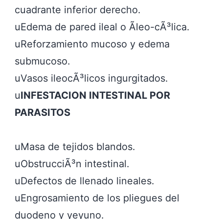
cuadrante inferior derecho.

uEdema de pared ileal o Ã­leo-cÃ³lica.

uReforzamiento mucoso y edema 
submucoso.

uVasos ileocÃ³licos ingurgitados.

u
INFESTACION INTESTINAL POR 
uMasa de tejidos blandos.

uObstrucciÃ³n intestinal.

uDefectos de llenado lineales.

uEngrosamiento de los pliegues del 
duodeno y yeyuno.
