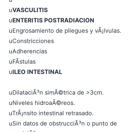
u
VASCULITIS
u
ENTERITIS POSTRADIACION
uEngrosamiento de pliegues y vÃ¡lvulas.

uConstricciones

uAdherencias

uFÃ­stulas

u
uDilataciÃ³n simÃ©trica de >3cm.

uNiveles hidroaÃ©reos.

uTrÃ¡nsito intestinal retrasado.

uSin datos de obstrucciÃ³n o punto de 