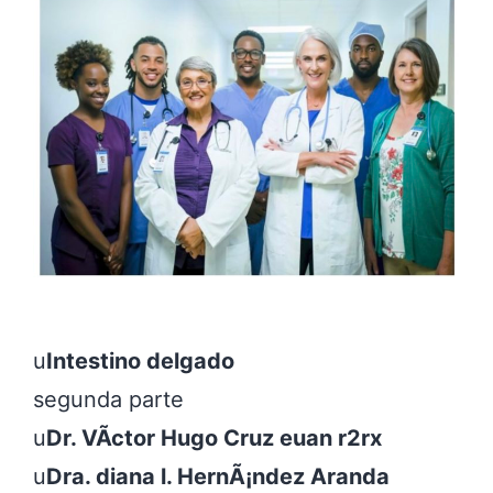
u
Intestino delgado
segunda parte

u
Dr. VÃ­ctor Hugo Cruz euan r2rx
u
Dra. diana l. HernÃ¡ndez Aranda