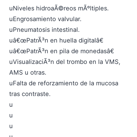
uNiveles hidroaÃ©reos mÃºltiples.

uEngrosamiento valvular.

uPneumatosis intestinal.

uâ€œPatrÃ³n en huella digitalâ€

uâ€œPatrÃ³n en pila de monedasâ€

uVisualizaciÃ³n del trombo en la VMS, 
AMS u otras.

uFalta de reforzamiento de la mucosa 
tras contraste.

u

u

u

u
