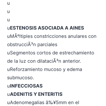
u

u

u

u
ESTENOSIS ASOCIADA A AINES
uMÃºltiples constricciones anulares con 
obstrucciÃ³n parciales

uSegmentos cortos de estrechamiento 
de la luz con dilataciÃ³n anterior.

uReforzamiento mucoso y edema 
submucoso.

u
INFECCIOSAS
u
ADENITIS Y ENTERITIS
uAdenomegalias â‰¥5mm en el 