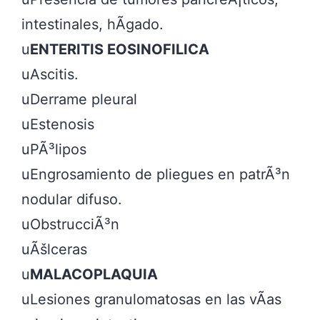
intestinales, hÃ­gado.

u
ENTERITIS EOSINOFILICA
uAscitis.

uDerrame pleural

uEstenosis

uPÃ³lipos

uEngrosamiento de pliegues en patrÃ³n 
nodular difuso.

uObstrucciÃ³n

uÃšlceras

u
MALACOPLAQUIA
uLesiones granulomatosas en las vÃ­as 