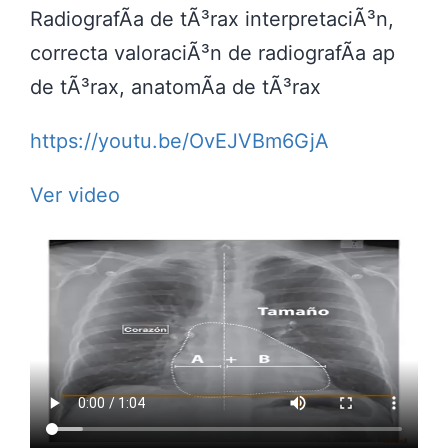
RadiografÃ­a de tÃ³rax interpretaciÃ³n,
correcta valoraciÃ³n de radiografÃ­a ap
de tÃ³rax, anatomÃ­a de tÃ³rax
https://youtu.be/OvEJVBm6GjA
Ver video