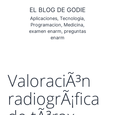
Saltar
EL BLOG DE GODIE
al
Aplicaciones, Tecnologia,
contenido
Programacion, Medicina,
examen enarm, preguntas
enarm
ValoraciÃ³n
radiogrÃ¡fica