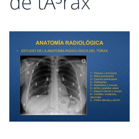
de tÃ³rax