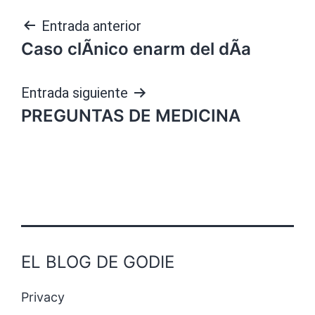
Navegación
Entrada anterior
Caso clÃ­nico enarm del dÃ­a
de
entradas
Entrada siguiente
PREGUNTAS DE MEDICINA
EL BLOG DE GODIE
Privacy