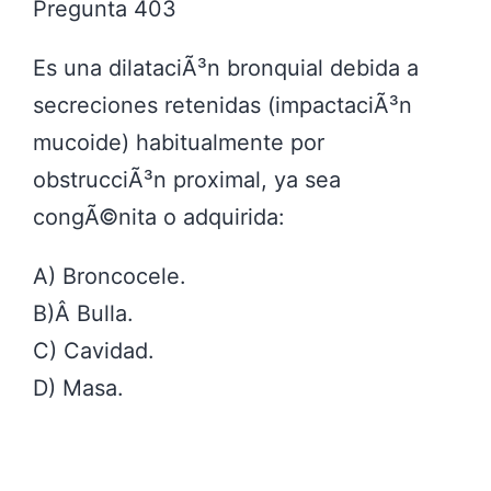
Pregunta 403
Es una dilataciÃ³n bronquial debida a
secreciones retenidas (impactaciÃ³n
mucoide) habitualmente por
obstrucciÃ³n proximal, ya sea
congÃ©nita o adquirida:
A) Broncocele.
B)Â Bulla.
C) Cavidad.
D) Masa.