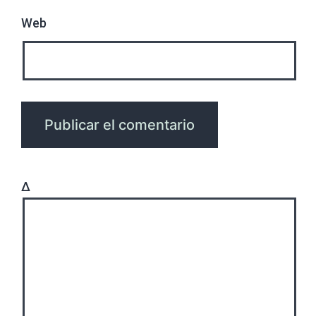
Web
Δ