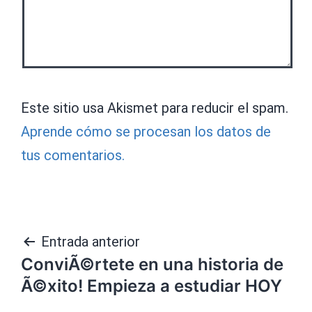
Este sitio usa Akismet para reducir el spam.
Aprende cómo se procesan los datos de
tus comentarios.
Navegación
Entrada anterior
ConviÃ©rtete en una historia de
de
Ã©xito! Empieza a estudiar HOY
entradas