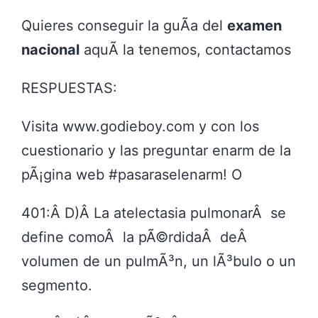
Quieres conseguir la guÃ­a del
examen
nacional
aquÃ­ la tenemos, contactamos
RESPUESTAS:
Visita www.godieboy.com y con los
cuestionario y las preguntar enarm de la
pÃ¡gina web #pasaraselenarm! O
401:Â D)Â La atelectasia pulmonarÂ se
define comoÂ la pÃ©rdidaÂ deÂ
volumen de un pulmÃ³n, un lÃ³bulo o un
segmento.