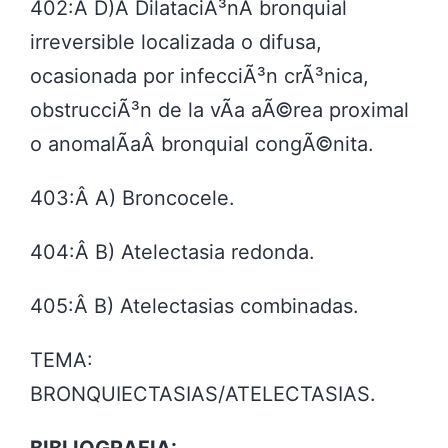
402:Â D)Â DilataciÃ³nÂ bronquial
irreversible localizada o difusa,
ocasionada por infecciÃ³n crÃ³nica,
obstrucciÃ³n de la vÃ­a aÃ©rea proximal
o anomalÃ­aÂ bronquial congÃ©nita.
403:Â A) Broncocele.
404:Â B) Atelectasia redonda.
405:Â B) Atelectasias combinadas.
TEMA:
BRONQUIECTASIAS/ATELECTASIAS.
BIBLIOGRAFIA: