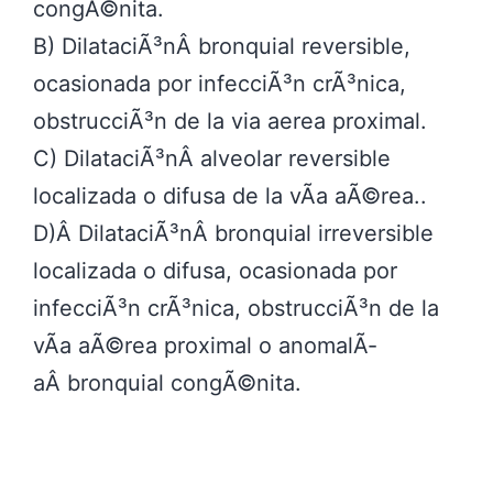
congÃ©nita.
B) DilataciÃ³nÂ bronquial reversible,
ocasionada por infecciÃ³n crÃ³nica,
obstrucciÃ³n de la via aerea proximal.
C) DilataciÃ³nÂ alveolar reversible
localizada o difusa de la vÃ­a aÃ©rea..
D)Â DilataciÃ³nÂ bronquial irreversible
localizada o difusa, ocasionada por
infecciÃ³n crÃ³nica, obstrucciÃ³n de la
vÃ­a aÃ©rea proximal o anomalÃ­
aÂ bronquial congÃ©nita.