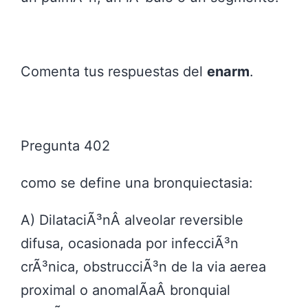
Comenta tus respuestas del
enarm
.
Pregunta 402
como se define una bronquiectasia:
A) DilataciÃ³nÂ alveolar reversible
difusa, ocasionada por infecciÃ³n
crÃ³nica, obstrucciÃ³n de la via aerea
proximal o anomalÃ­aÂ bronquial