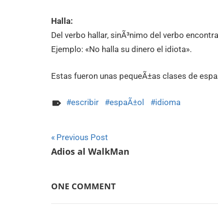
Halla:
Del verbo hallar, sinÃ³nimo del verbo encontra
Ejemplo: «No halla su dinero el idiota».
Estas fueron unas pequeÃ±as clases de espa
escribir
espaÃ±ol
idioma
Navegación
Previous Post
Adios al WalkMan
de
entradas
ONE COMMENT